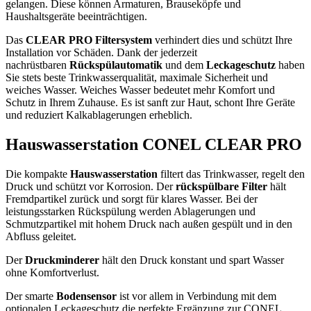
gelangen. Diese können Armaturen, Brauseköpfe und
Haushaltsgeräte beeinträchtigen.
Das
CLEAR PRO Filtersystem
verhindert dies und schützt Ihre
Installation vor Schäden. Dank der jederzeit
nachrüstbaren
Rückspülautomatik
und dem
Leckageschutz
haben
Sie stets beste Trinkwasserqualität, maximale Sicherheit und
weiches Wasser. Weiches Wasser bedeutet mehr Komfort und
Schutz in Ihrem Zuhause. Es ist sanft zur Haut, schont Ihre Geräte
und reduziert Kalkablagerungen erheblich.
Hauswasserstation CONEL CLEAR PRO
Die kompakte
Hauswasserstation
filtert das Trinkwasser, regelt den
Druck und schützt vor Korrosion. Der
rückspülbare Filter
hält
Fremdpartikel zurück und sorgt für klares Wasser. Bei der
leistungsstarken Rückspülung werden Ablagerungen und
Schmutzpartikel mit hohem Druck nach außen gespült und in den
Abfluss geleitet.
Der
Druckminderer
hält den Druck konstant und spart Wasser
ohne Komfortverlust.
Der smarte
Bodensensor
ist vor allem in Verbindung mit dem
optionalen Leckageschutz die perfekte Ergänzung zur CONEL