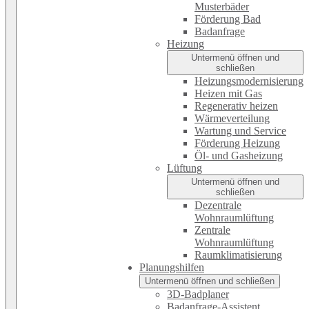
Musterbäder
Förderung Bad
Badanfrage
Heizung
Untermenü öffnen und
schließen
Heizungsmodernisierung
Heizen mit Gas
Regenerativ heizen
Wärmeverteilung
Wartung und Service
Förderung Heizung
Öl- und Gasheizung
Lüftung
Untermenü öffnen und
schließen
Dezentrale
Wohnraumlüftung
Zentrale
Wohnraumlüftung
Raumklimatisierung
Planungshilfen
Untermenü öffnen und schließen
3D-Badplaner
Badanfrage-Assistent