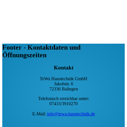
Footer - Kontaktdaten und
Öffnungszeiten
Kontakt
TeWa Haustechnik GmbH
Jakobstr. 6
72336 Balingen
Telefonisch erreichbar unter:
07433/3910270
E-Mail:
info@tewa-haustechnik.de