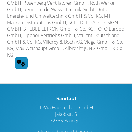
GMBH, Rosenberg Ventilatoren GmbH, Roth Werke
GmbH, perma-trade Wassertechnik GmbH, Ritter
Energie- und Umwelttechnik GmbH & Co. KG, MTF
Marken-Distributions GmbH, SCHEDEL BAD+DESIGN
GMBH, STIEBEL ELTRON GmbH & Co. KG, TOTO Europe
GmbH, Uponor Vertriebs GmbH, Vaillant Deutschland
GmbH & Co. KG, Villeroy & Boch AG, Viega GmbH & Co.
KG, Max Weishaupt GmbH,
Albrecht JUNG GmbH & Co.
KG
Footer - Kontaktdaten und Öffnungszeiten
Kontakt
TeWa Haustechnik GmbH
Jakobstr. 6
72336 Balingen
Telefonisch erreichbar unter: