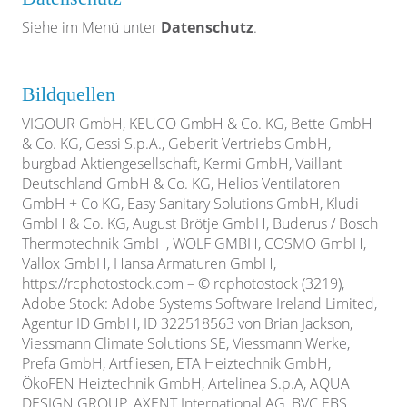
Siehe im Menü unter
Datenschutz
.
Bildquellen
VIGOUR GmbH, KEUCO GmbH & Co. KG, Bette GmbH
& Co. KG, Gessi S.p.A., Geberit Vertriebs GmbH,
burgbad Aktiengesellschaft, Kermi GmbH, Vaillant
Deutschland GmbH & Co. KG, Helios Ventilatoren
GmbH + Co KG, Easy Sanitary Solutions GmbH, Kludi
GmbH & Co. KG, August Brötje GmbH, Buderus / Bosch
Thermotechnik GmbH, WOLF GMBH, COSMO GmbH,
Vallox GmbH, Hansa Armaturen GmbH,
https://rcphotostock.com – © rcphotostock (3219),
Adobe Stock: Adobe Systems Software Ireland Limited,
Agentur ID GmbH, ID 322518563 von Brian Jackson,
Viessmann Climate Solutions SE, Viessmann Werke,
Prefa GmbH, Artfliesen, ETA Heiztechnik GmbH,
ÖkoFEN Heiztechnik GmbH,
Artelinea S.p.A,
AQUA
DESIGN GROUP, AXENT International AG,
BVC EBS