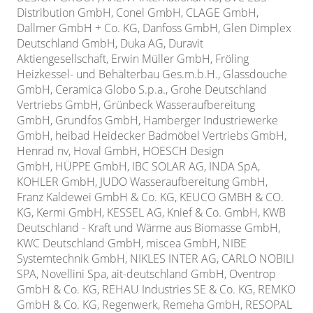
Distribution GmbH,
Conel GmbH,
CLAGE GmbH,
Dallmer GmbH + Co. KG, Danfoss GmbH, Glen Dimplex
Deutschland GmbH, Duka AG, Duravit
Aktiengesellschaft, Erwin Müller GmbH, Fröling
Heizkessel- und Behälterbau Ges.m.b.H., Glassdouche
GmbH, Ceramica Globo S.p.a., Grohe Deutschland
Vertriebs GmbH, Grünbeck Wasseraufbereitung
GmbH,
Grundfos GmbH, Hamberger Industriewerke
GmbH, heibad Heidecker Badmöbel Vertriebs GmbH,
Henrad nv, Hoval GmbH, HOESCH Design
GmbH,
HÜPPE GmbH, IBC SOLAR AG, INDA SpA,
KOHLER GmbH, JUDO Wasseraufbereitung GmbH,
Franz Kaldewei GmbH & Co. KG,
KEUCO GMBH & CO.
KG, Kermi GmbH, KESSEL AG, Knief & Co. GmbH, KWB
Deutschland - Kraft und Wärme aus Biomasse GmbH,
KWC Deutschland GmbH, miscea GmbH, NIBE
Systemtechnik GmbH, NIKLES INTER AG, CARLO NOBILI
SPA, Novellini Spa, ait-deutschland GmbH, Oventrop
GmbH & Co. KG, REHAU Industries SE & Co. KG,
REMKO
GmbH & Co. KG, Regenwerk, Remeha GmbH, RESOPAL