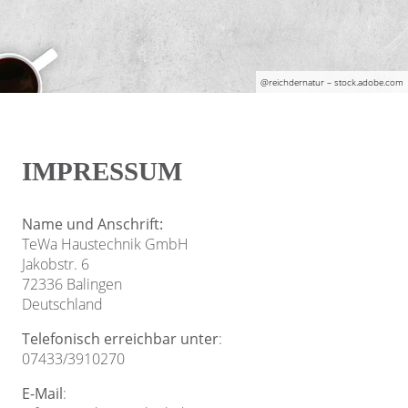
@r
eichdernatur
– stock.adobe.com
IMPRESSUM
Name und Anschrift:
TeWa Haustechnik GmbH
Jakobstr. 6
72336 Balingen
Deutschland
Telefonisch erreichbar unter
:
07433/3910270
E-Mail
: